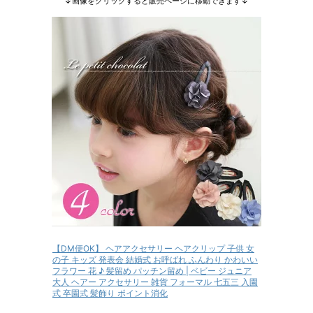
↓画像をクリックすると販売ページに移動できます↓
【DM便OK】 ヘアアクセサリー ヘアクリップ 子供 女
の子 キッズ 発表会 結婚式 お呼ばれ ふんわり かわいい
フラワー 花 ♪ 髪留め パッチン留め | ベビー ジュニア
大人 ヘアー アクセサリー 雑貨 フォーマル 七五三 入園
式 卒園式 髪飾り ポイント消化