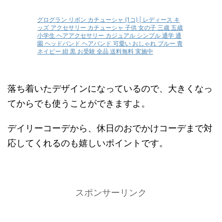
グログラン リボン カチューシャ (1コ) | レディース キ
ッズ アクセサリー カチューシャ 子供 女の子 三歳 五歳
小学生 ヘアアクセサリー カジュアル シンプル 通学 通
園 ヘッドバンド ヘアバンド 可愛い おしゃれ ブルー 青
ネイビー 紺 黒 お受験 全品 送料無料 実施中
落ち着いたデザインになっているので、大きくなっ
てからでも使うことができますよ。
デイリーコーデから、休日のおでかけコーデまで対
応してくれるのも嬉しいポイントです。
スポンサーリンク