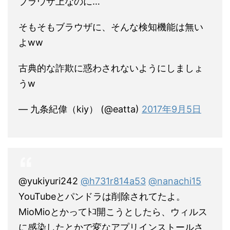
ブラウザ上なのに…
そもそもブラウザに、そんな検知機能は無い
よww
古典的な詐欺に惑わされないようにしましょ
うw
— 九条紀偉（kiy） (@eatta)
2017年9月5日
@yukiyuri242
@h731r814a53
@nanachi15
YouTubeとパンドラは削除されてたよ。
MioMioとかってﾄｺ開こうとしたら、ウィルス
に感染したとかで変なアプリインストールさ