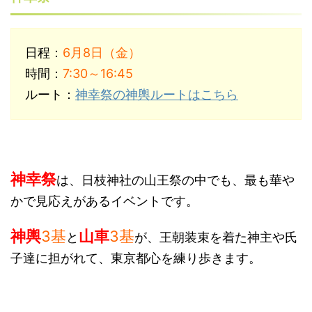
日程：
6月8日（金）
時間：
7:30～16:45
ルート：
神幸祭の神輿ルートはこちら
神幸祭
は、日枝神社の山王祭の中でも、最も華や
かで見応えがあるイベントです。
神輿
3基
山車
3基
と
が、王朝装束を着た神主や氏
子達に担がれて、東京都心を練り歩きます。