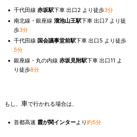
千代田線
赤坂駅
下車 出口2 より徒歩
3分
南北線・銀座線
溜池山王駅
下車 出口7 より徒
歩
3分
千代田線
国会議事堂前駅
下車 出口5 より徒歩
5分
銀座線・丸の内線
赤坂見附駅
下車 出口11 よ
り徒歩
8分
車
もし、
で行かれる場合は、
首都高速
霞が関インター
より
約5分